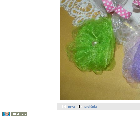
prva
prejšnja