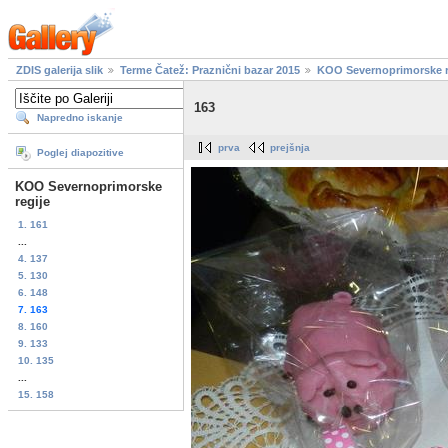
ZDIS galerija slik
Terme Čatež: Praznični bazar 2015
KOO Severnoprimorske r
163
Napredno iskanje
prva
prejšnja
Poglej diapozitive
KOO Severnoprimorske
regije
1. 161
...
4. 137
5. 130
6. 148
7. 163
8. 160
9. 133
10. 135
...
15. 158