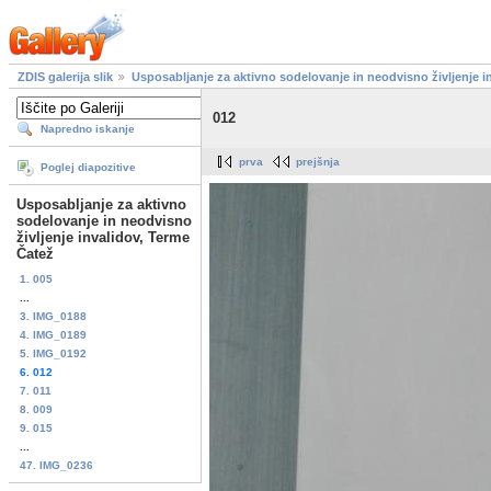
ZDIS galerija slik
Usposabljanje za aktivno sodelovanje in neodvisno življenje i
012
Napredno iskanje
prva
prejšnja
Poglej diapozitive
Usposabljanje za aktivno
sodelovanje in neodvisno
življenje invalidov, Terme
Čatež
1. 005
...
3. IMG_0188
4. IMG_0189
5. IMG_0192
6. 012
7. 011
8. 009
9. 015
...
47. IMG_0236