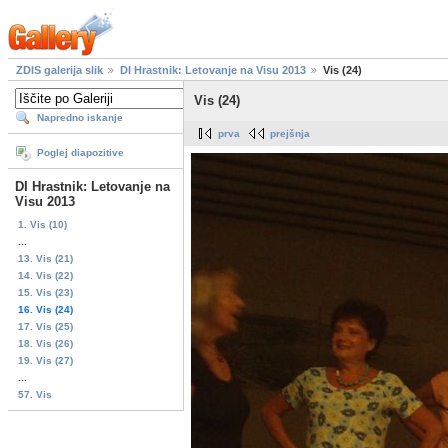
ZDIS galerija slik
DI Hrastnik: Letovanje na Visu 2013
Vis (24)
Vis (24)
Napredno iskanje
prva
prejšnja
Poglej diapozitive
DI Hrastnik: Letovanje na
Visu 2013
1. Vis (10)
...
13. Vis (21)
14. Vis (22)
15. Vis (23)
16. Vis (24)
17. Vis (25)
18. Vis (26)
19. Vis (27)
...
57. Vis