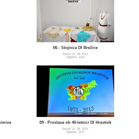
06 - Stojnica DI Brežice
Datum 21. 06. 2013
Ogledov: 1118
animiva
09 - Proslava ob 40-letnici DI Hrastnik
Datum 21. 06. 2013
Ogledov: 1137