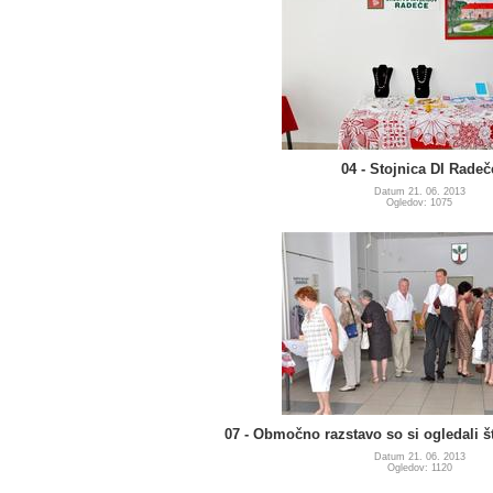
04 - Stojnica DI Radeč
Datum 21. 06. 2013
Ogledov: 1075
07 - Območno razstavo so si ogledali š
Datum 21. 06. 2013
Ogledov: 1120