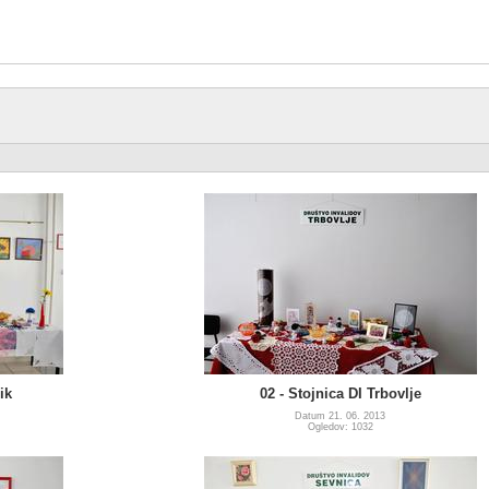
ik
02 - Stojnica DI Trbovlje
Datum 21. 06. 2013
Ogledov: 1032