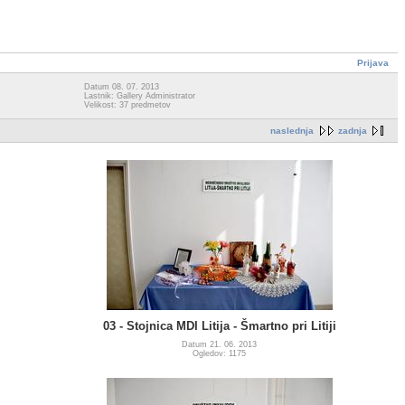
Prijava
Datum 08. 07. 2013
Lastnik: Gallery Administrator
Velikost: 37 predmetov
naslednja
zadnja
03 - Stojnica MDI Litija - Šmartno pri Litiji
Datum 21. 06. 2013
Ogledov: 1175