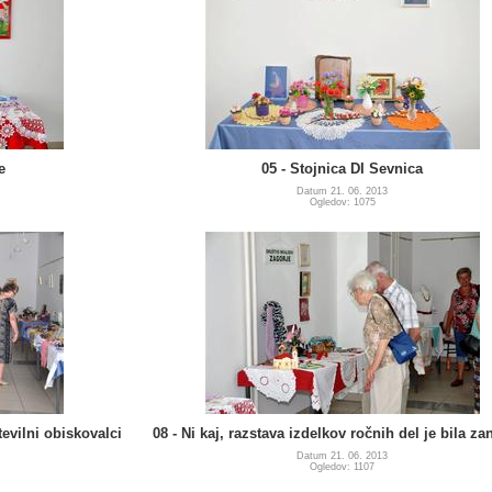
e
05 - Stojnica DI Sevnica
Datum 21. 06. 2013
Ogledov: 1075
tevilni obiskovalci
08 - Ni kaj, razstava izdelkov ročnih del je bila z
Datum 21. 06. 2013
Ogledov: 1107