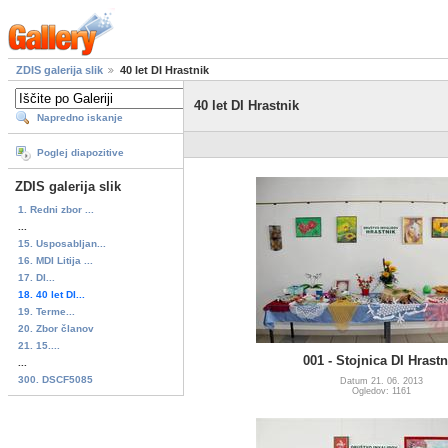
ZDIS galerija slik
40 let DI Hrastnik
40 let DI Hrastnik
Napredno iskanje
Poglej diapozitive
ZDIS galerija slik
1. Redni zbor ...
...
15. Usposabljan...
16. MDI Litija ...
17. DI...
18. 40 let DI...
19. Terme...
20. Zbor članov
21. 15....
001 - Stojnica DI Hrastn
...
300. DSCF5085
Datum 21. 06. 2013
Ogledov: 1161