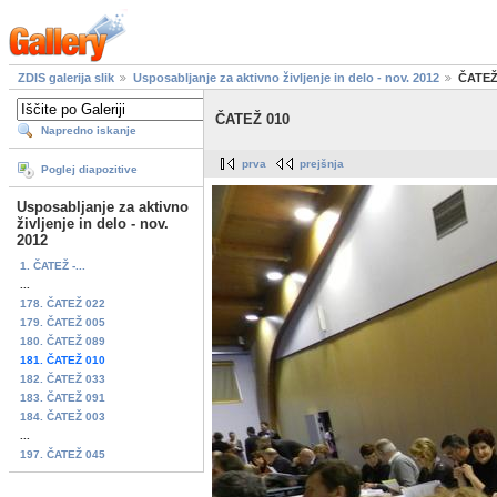
ZDIS galerija slik
Usposabljanje za aktivno življenje in delo - nov. 2012
ČATEZ
ČATEŽ 010
Napredno iskanje
prva
prejšnja
Poglej diapozitive
Usposabljanje za aktivno
življenje in delo - nov.
2012
1. ČATEŽ -...
...
178. ČATEŽ 022
179. ČATEŽ 005
180. ČATEŽ 089
181. ČATEŽ 010
182. ČATEŽ 033
183. ČATEŽ 091
184. ČATEŽ 003
...
197. ČATEŽ 045