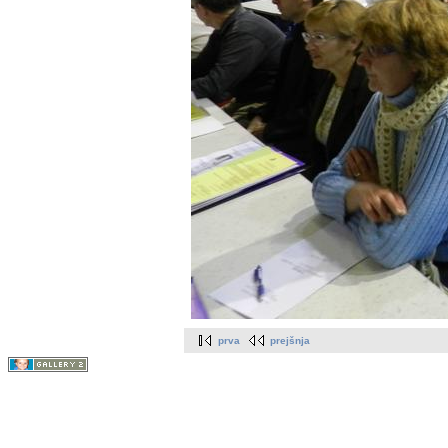
prva
prejšnja