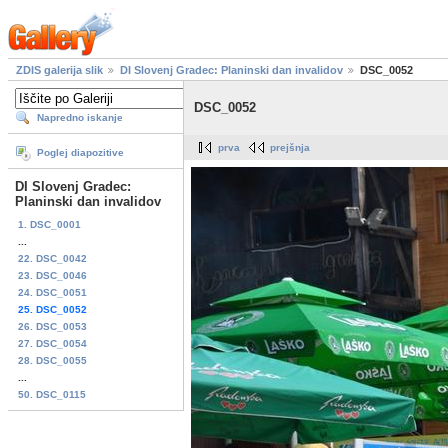
ZDIS galerija slik
DI Slovenj Gradec: Planinski dan invalidov
DSC_0052
DSC_0052
Napredno iskanje
prva
prejšnja
Poglej diapozitive
DI Slovenj Gradec:
Planinski dan invalidov
1. DSC_0001
...
22. DSC_0042
23. DSC_0046
24. DSC_0051
25. DSC_0052
26. DSC_0053
27. DSC_0054
28. DSC_0055
...
50. DSC_0115