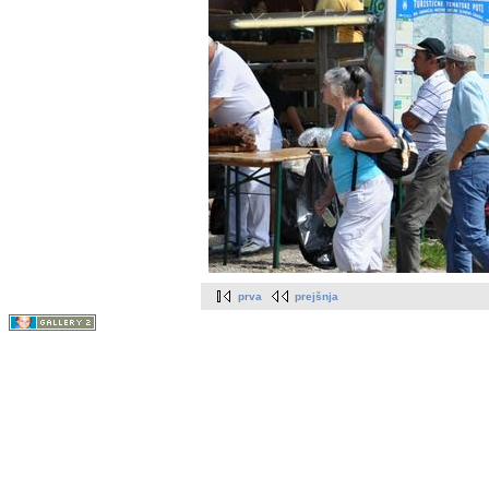
prva
prejšnja