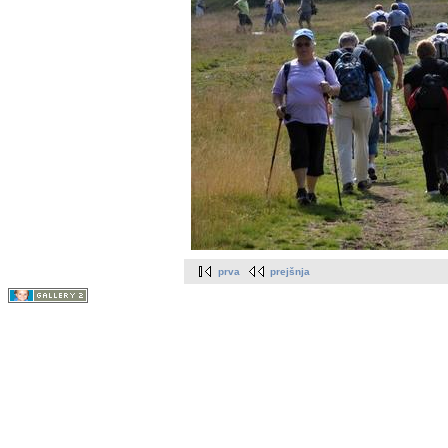
prva
prejšnja