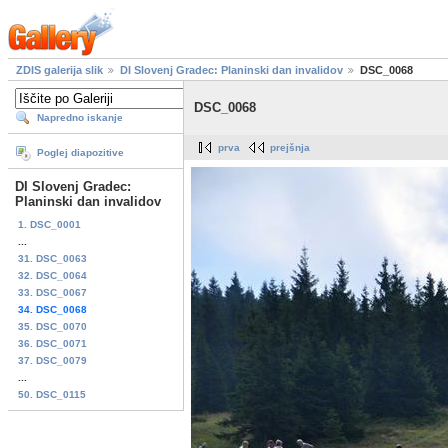
ZDIS galerija slik
DI Slovenj Gradec: Planinski dan invalidov
DSC_0068
DSC_0068
Napredno iskanje
prva
prejšnja
Poglej diapozitive
DI Slovenj Gradec:
Planinski dan invalidov
1. DSC_0001
...
31. DSC_0063
32. DSC_0064
33. DSC_0067
34. DSC_0068
35. DSC_0070
36. DSC_0071
37. DSC_0079
...
50. DSC_0115