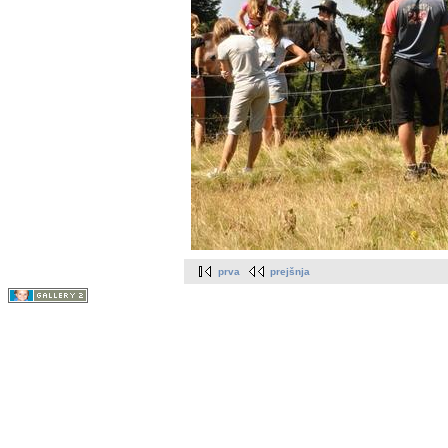
prva
prejšnja