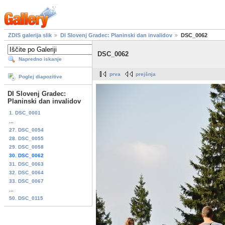
ZDIS galerija slik
DI Slovenj Gradec: Planinski dan invalidov
DSC_0062
DSC_0062
Napredno iskanje
prva
prejšnja
Poglej diapozitive
DI Slovenj Gradec:
Planinski dan invalidov
1. DSC_0001
...
27. DSC_0054
28. DSC_0055
29. DSC_0058
30. DSC_0062
31. DSC_0063
32. DSC_0064
33. DSC_0067
...
50. DSC_0115