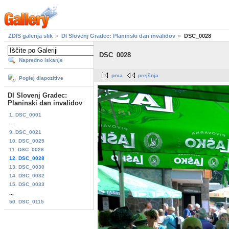
ZDIS galerija slik
DI Slovenj Gradec: Planinski dan invalidov
DSC_0028
DSC_0028
Napredno iskanje
prva
prejšnja
Poglej diapozitive
DI Slovenj Gradec:
Planinski dan invalidov
1. DSC_0001
...
9. DSC_0021
10. DSC_0025
11. DSC_0026
12. DSC_0028
13. DSC_0030
14. DSC_0032
15. DSC_0033
...
50. DSC_0115