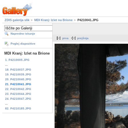
ZDIS galerija slik
MDI Kranj: Izlet na Brione
P4210041.JPG
Napredno iskanje
prva
prejšnja
Poglej diapozitive
MDI Kranj: Izlet na Brione
1. P4210005.JPG
...
18. P4210037.JPG
19. P4210039.JPG
20. P4210040.JPG
21. P4210041.JPG
22. P4210042.JPG
23. P4210044.JPG
24. P4210047.JPG
...
82. P4210185.JPG