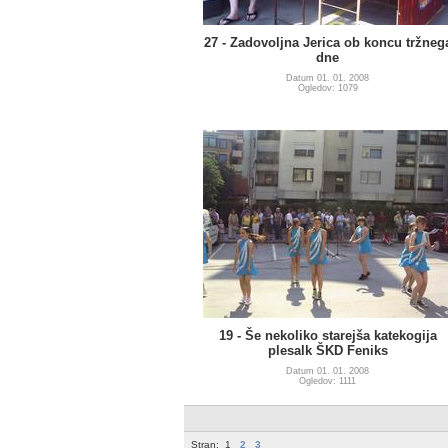
27 - Zadovoljna Jerica ob koncu tržneg
dne
Datum 01. 01. 2008
Ogledov: 1079
19 - Še nekoliko starejša katekogija
plesalk ŠKD Feniks
Datum 01. 01. 2008
Ogledov: 1111
Stran:
1
2
3