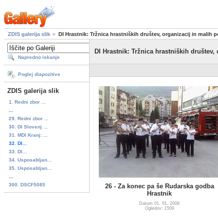
ZDIS galerija slik
DI Hrastnik: Tržnica hrastniških društev, organizacij in malih p
DI Hrastnik: Tržnica hrastniških društev, 
Napredno iskanje
Poglej diapozitive
ZDIS galerija slik
1. Redni zbor ...
...
29. Redni zbor ...
30. DI Slovenj ...
31. MDI Kranj: ...
32. DI...
33. DI...
34. Usposabljan...
35. Usposabljan...
...
300. DSCF5085
26 - Za konec pa še Rudarska godba
Hrastnik
Datum 01. 01. 2008
Ogledov: 1509