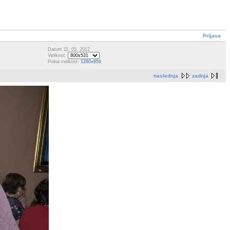
Prijava
Datum 11. 05. 2012
Velikost:
Polna velikost:
1280x850
naslednja
zadnja