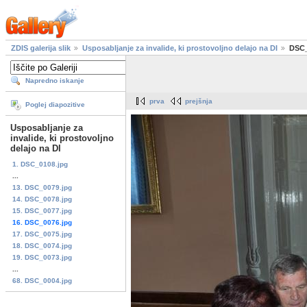
ZDIS galerija slik
Usposabljanje za invalide, ki prostovoljno delajo na DI
DSC_
Napredno iskanje
prva
prejšnja
Poglej diapozitive
Usposabljanje za
invalide, ki prostovoljno
delajo na DI
1. DSC_0108.jpg
...
13. DSC_0079.jpg
14. DSC_0078.jpg
15. DSC_0077.jpg
16. DSC_0076.jpg
17. DSC_0075.jpg
18. DSC_0074.jpg
19. DSC_0073.jpg
...
68. DSC_0004.jpg