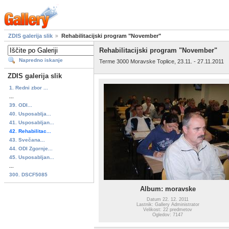
ZDIS galerija slik
Rehabilitacijski program "November"
Rehabilitacijski program "November"
Napredno iskanje
Terme 3000 Moravske Toplice, 23.11. - 27.11.2011
ZDIS galerija slik
1. Redni zbor ...
...
39. ODI...
40. Usposablja...
41. Usposabljan...
42. Rehabilitac...
43. Svečana...
44. ODI Zgornje...
45. Usposabljan...
...
300. DSCF5085
Album: moravske
Datum 22. 12. 2011
Lastnik: Gallery Administrator
Velikost: 22 predmetov
Ogledov: 7147